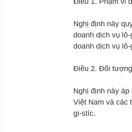
Điều 1. Phạm vi đ
thảm họa ở
Libya
Nghị định này quy
Worlds first
factory for
doanh dịch vụ lô-
humanoid
robots
doanh dịch vụ lô-g
Thừa tiền
nhưng ngân
Điều 2. Đối tượn
hàng không thể
đơn thương
độc mã
CÁC CHUYÊN
Nghị định này áp 
GIA DỰ ĐOÁN
NỀN KINH TẾ
Việt Nam và các t
2024 - 2026
gi-stíc.
Tiêu điều mặt
bằng cho thuê
tại TP. HCM