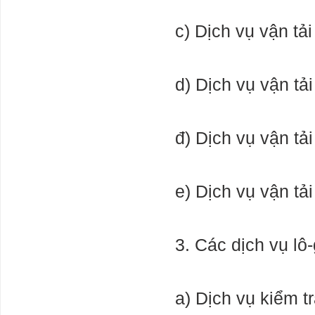
rẻ?
c) Dịch vụ vận tả
Công thức
thảm họa ở
Libya
d) Dịch vụ vận tả
Worlds first
factory for
humanoid
đ) Dịch vụ vận tả
robots
Thừa tiền
nhưng ngân
e) Dịch vụ vận tả
hàng không thể
đơn thương
độc mã
3. Các dịch vụ lô
a) Dịch vụ kiểm tr