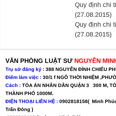
Quy định chi 
(27.08.2015)
Quy định chi t
(27.08.2015)
VĂN PHÒNG LUẬT SƯ
NGUYỄN MINH
Trụ sở đăng ký :
388 NGUYỄN ĐÌNH CHIỂU P
Điểm làm việc :
30/1 f NGÔ THỜI NHIỆM ,PHƯ
Cách :
TÒA ÁN NHÂN DÂN QUẬN 3 300 M, T
THÀNH PHỐ 1000M.
ĐIỆN THOẠI LIÊN HỆ :
0902818158( Minh Phúc
Trấn Đông )