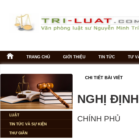
TRANG CHỦ
GIỚI THIỆU
TIN TỨC
TƯ V
CÁC CHUYÊN
CHI TIẾT BÀI VIẾT
GIA DỰ ĐOÁN
NỀN KINH TẾ
2024 - 2026
NGHỊ ĐỊNH
Tiêu điều mặt
bằng cho thuê
LUẬT
CHÍNH PHỦ
tại TP. HCM
TIN TỨC VÀ SỰ KIỆN
THƯ GIÃN