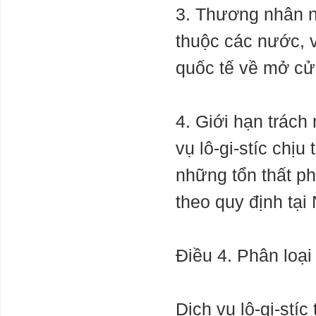
khai cát như
3. Thương nhân nư
hiện nay
thuộc các nước, 
Dự báo tình
hình không khí
quốc tế về mở cửa
lạnh và rét
đậm, rét hại
mùa Đông
2023-2024
4. Giới hạn trác
9 tấm ảnh cho
thấy nước Mỹ
vụ lô-gi-stíc chịu
có quyền lực
không gian ghê
những tổn thất phá
gớm như thế
nào
theo quy định tại
Bối cảnh khí
hậu căng thẳng
, Vi rút , Xã hội
căng kéo ...
Điều 4. Phân loại 
Chiến tranh
khắp nơi
.Chúng ta phải làm nhiều hơn nữa để bảo vệ
chính mìnhClimate extremes, viruses, social
unrest ... war? We desperately need a Plan B
Dịch vụ lô-gi-stí