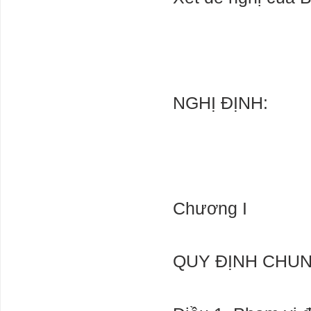
Nam sẽ ảnh
hưởng thế nào
khi EU áp dụng
CBAM từ
1/10/2023?
tạm dừng
nghiên cứu về
các mô hình AI
NGHỊ ĐỊNH:
lớn hơn GPT-4
Should AI be
stopped?
Experts call for
Khó phát triển
điện khí LNG
để giảm phát
thải carbon
Chương I
Thị trường bất
động sản chưa
QUY ĐỊNH CHU
đủ sức khỏe để
tiếp nhận vốn
rẻ?
Công thức