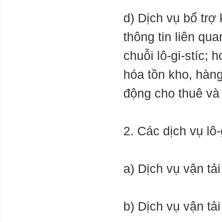
d) Dịch vụ bổ trợ
Hàng hoá Việt
Nam sẽ ảnh
thông tin liên qu
hưởng thế nào
khi EU áp dụng
chuỗi lô-gi-stíc; 
CBAM từ
1/10/2023?
hóa tồn kho, hàng
tạm dừng
nghiên cứu về
động cho thuê và
các mô hình AI
lớn hơn GPT-4
Should AI be
stopped?
2. Các dịch vụ lô-
Experts call for
Khó phát triển
điện khí LNG
để giảm phát
a) Dịch vụ vận tải
thải carbon
Thị trường bất
động sản chưa
b) Dịch vụ vận tải
đủ sức khỏe để
tiếp nhận vốn