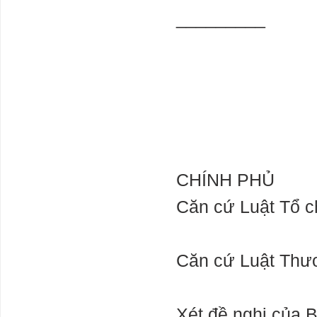
1 2024
_________
Bộ Tài chính:
Thị trường bất
động sản quý II
và quý III tiếp
tục xu hướng
ảm đạm cả về
giá, nhu cầu và sức mua
Tầm ảnh
hưởng lớn của
NĐT Nhật trên
thị trường tài
CHÍNH PHỦ
chính Việt Nam:
rót gần 6 tỷ
Căn cứ Luật Tổ c
USD làm cổ đông chiến lược 5 ngân hàng, 3
công ty tài chính, 2 kỳ lân fintech
Quan hệ Nga -
Trung: 400 năm
Căn cứ Luật Thư
không yên tĩnh
Xét đề nghị của 
Hàng hoá Việt