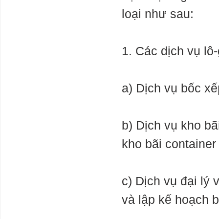
Chữa bệnh
loại như sau:
thừa tiền của
Ngân Hàng quý
1 2024
1. Các dịch vụ lô
Bộ Tài chính:
Thị trường bất
động sản quý II
và quý III tiếp
a) Dịch vụ bốc x
tục xu hướng
ảm đạm cả về
giá, nhu cầu và sức mua
Tầm ảnh
b) Dịch vụ kho b
hưởng lớn của
NĐT Nhật trên
kho bãi container 
thị trường tài
chính Việt Nam:
rót gần 6 tỷ
USD làm cổ đông chiến lược 5 ngân hàng, 3
c) Dịch vụ đại lý 
công ty tài chính, 2 kỳ lân fintech
Quan hệ Nga -
và lập kế hoạch 
Trung: 400 năm
không yên tĩnh