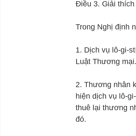
Điều 3. Giải thíc
Vài nét Dự báo
thời đại phục
Trong Nghị định 
hưng và khai
sáng của loài
người sau đại
dịch Corona-
1. Dịch vụ lô-gi-
2019.7-2021(khởi đầu từ tháng 9 năm giáp
thìn 2024)
Luật Thương mại
Giá dầu có thể
leo lên đỉnh 97
USD/thùng?
2. Thương nhân ki
Thị trường điện,
hiện dịch vụ lô-g
khí đốt của
châu Âu vẫn
thuê lại thương 
thận trọng
đó.
ĐBSCL sẽ hết
cát trước năm
2035 với tốc độ