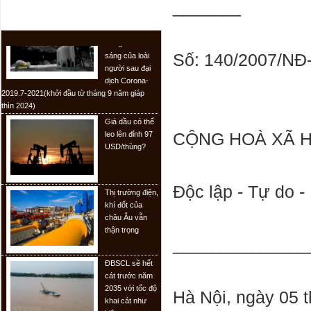
Vài nét Dự báo
_______
thời đại phục
TIN TỨC
hưng và khai
sáng của loài
người sau đại
Số: 140/2007/NĐ
dịch Corona-
2019.7-2021(khởi đầu từ tháng 9 năm giáp
thìn 2024)
Giá dầu có thể
leo lên đỉnh 97
USD/thùng?
CỘNG HOÀ XÃ H
Thị trường điện,
Độc lập - Tự do 
khí đốt của
châu Âu vẫn
thận trọng
______________
ĐBSCL sẽ hết
cát trước năm
2035 với tốc độ
khai cát như
Hà Nội, ngày 05 
hiện nay