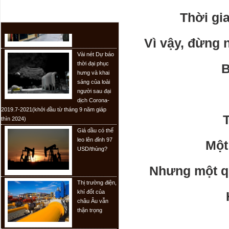
tại TP. HCM
TIN TỨC
Thời gia
Vì vậy, đừng 
Vài nét Dự báo
thời đại phục
hưng và khai
B
sáng của loài
người sau đại
dịch Corona-
2019.7-2021(khởi đầu từ tháng 9 năm giáp
thìn 2024)
Giá dầu có thể
leo lên đỉnh 97
USD/thùng?
Một
Nhưng một qu
Thị trường điện,
khí đốt của
châu Âu vẫn
thận trọng
ĐBSCL sẽ hết