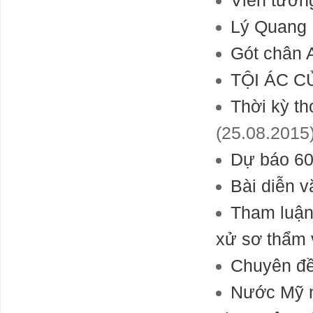
Viễn tưởn
Lý Quang 
Gót chân 
TỘI ÁC C
Thời kỳ th
(25.08.2015
Dự báo 60
Bài diễn v
Tham luận 
xử sơ thẩm 
Chuyên đề
Nước Mỹ nợ