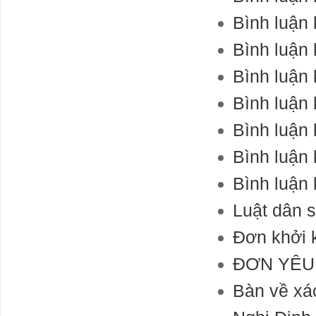
Quan hệ Nga -
Bình luận 
Trung: 400 năm
không yên tĩnh
Bình luận 
Bình luận 
Hàng hoá Việt
Nam sẽ ảnh
Bình luận 
hưởng thế nào
khi EU áp dụng
Bình luận 
CBAM từ
1/10/2023?
Bình luận 
tạm dừng
nghiên cứu về
Bình luận 
các mô hình AI
lớn hơn GPT-4
Luật dân 
Should AI be
stopped?
Đơn khởi k
Experts call for
Khó phát triển
ĐƠN YÊU 
điện khí LNG
để giảm phát
Bàn về xác
thải carbon