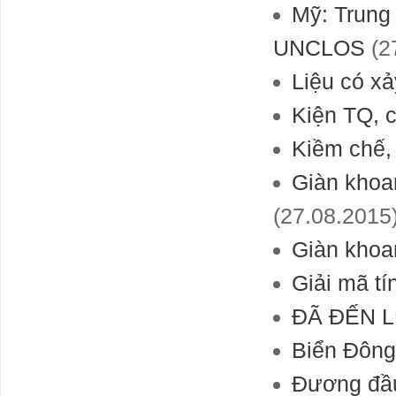
Mỹ: Trung
ĐBSCL sẽ hết
UNCLOS
(2
cát trước năm
2035 với tốc độ
Liệu có xả
khai cát như
hiện nay
Kiện TQ, 
Dự báo tình
hình không khí
Kiềm chế, 
lạnh và rét
đậm, rét hại
Giàn khoa
mùa Đông
2023-2024
(27.08.2015
9 tấm ảnh cho
thấy nước Mỹ
Giàn khoa
có quyền lực
không gian ghê
Giải mã tí
gớm như thế
nào
ĐÃ ĐẾN L
Bối cảnh khí
hậu căng thẳng
Biển Đông
, Vi rút , Xã hội
căng kéo ...
Đương đầu
Chiến tranh