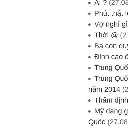
Ai ?
(27.0
Tiêu điều mặt
Phút thật 
bằng cho thuê
tại TP. HCM
Vợ nghĩ g
Thời @
(2
Vài nét Dự báo
thời đại phục
Ba con qu
hưng và khai
sáng của loài
Đỉnh cao 
người sau đại
dịch Corona-
Trung Quốc
2019.7-2021(khởi đầu từ tháng 9 năm giáp
thìn 2024)
Trung Quố
Giá dầu có thể
leo lên đỉnh 97
năm 2014
(2
USD/thùng?
Thẩm định
Mỹ đang gi
Thị trường điện,
khí đốt của
châu Âu vẫn
Quốc
(27.08
thận trọng