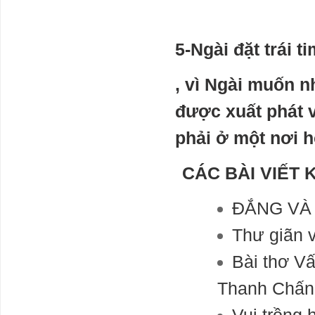
không yên tĩnh
5-Ngài đặt trái 
Hàng hoá Việt
Nam sẽ ảnh
hưởng thế nào
, vì Ngài muốn 
khi EU áp dụng
CBAM từ
được xuất phát v
1/10/2023?
tạm dừng
phải ở một nơi h
nghiên cứu về
các mô hình AI
lớn hơn GPT-4
CÁC BÀI VIẾT 
Should AI be
stopped?
ĐẮNG VÀ
Experts call for
Khó phát triển
Thư giãn 
điện khí LNG
để giảm phát
Bài thơ V
thải carbon
Thanh Chấn 
Thị trường bất
động sản chưa