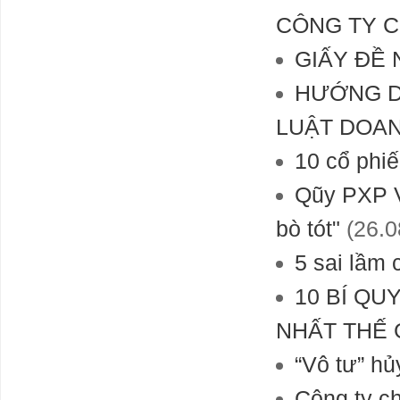
CÔNG TY 
GIẤY ĐỀ 
HƯỚNG D
LUẬT DOAN
10 cổ phiế
Qũy PXP V
bò tót"
(26.0
5 sai lầm
10 BÍ QU
NHẤT THẾ 
“Vô tư” hủ
Công ty c