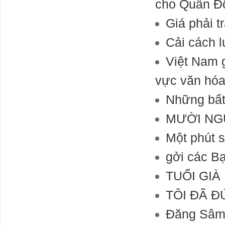
cho Quân Độ
Giá phải t
Cải cách 
Việt Nam g
vực văn hó
Những bất l
MƯỜI NG
Một phút s
gởi các Bạ
TUỔI GIÀ
TÔI ÐÃ 
Đăng Sâm 