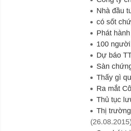
Nhà đầu tư
có sốt ch
Phát hành
100 người
Dự báo TT
Sàn chứng
Thấy gì q
Ra mắt Cô
Thủ tục lư
Thị trườn
(26.08.2015