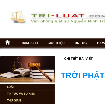
TRANG CHỦ
GIỚI THIỆU
TIN TỨC
TƯ V
CHI TIẾT BÀI VIẾT
TRỜI PHẬT
CÁC CHUYÊN
GIA DỰ ĐOÁN
NỀN KINH TẾ
LUẬT
2024 - 2026
TIN TỨC VÀ SỰ KIỆN
Tiêu điều mặt
THƯ GIÃN
bằng cho thuê