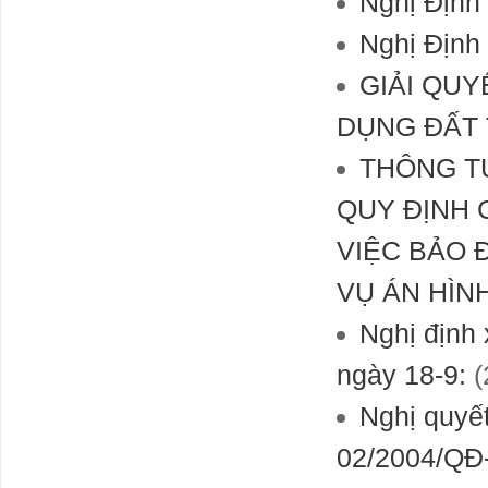
Nghị Định
Thị trường bất
Nghị Định
động sản chưa
đủ sức khỏe để
tiếp nhận vốn
GIẢI QU
rẻ?
DỤNG ĐẤT 
Công thức
thảm họa ở
THÔNG TƯ
Libya
QUY ĐỊNH 
Worlds first
VIỆC BẢO 
factory for
humanoid
VỤ ÁN HÌN
robots
Nghị định 
Thừa tiền
ngày 18-9:
(
nhưng ngân
hàng không thể
Nghị quyế
đơn thương
độc mã
02/2004/QĐ