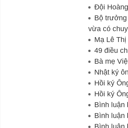
khắp nơi
Đội Hoàng
.Chúng ta phải làm nhiều hơn nữa để bảo vệ
chính mìnhClimate extremes, viruses, social
Bộ trưởng
unrest ... war? We desperately need a Plan B
Chữa bệnh
vừa có chuy
thừa tiền của
Ngân Hàng quý
Mạ Lê Thị
1 2024
49 điều c
Bộ Tài chính:
Thị trường bất
Bà mẹ Vi
động sản quý II
và quý III tiếp
Nhật ký ô
tục xu hướng
ảm đạm cả về
Hồi ký Ôn
giá, nhu cầu và sức mua
Tầm ảnh
Hồi ký Ôn
hưởng lớn của
NĐT Nhật trên
Bình luận 
thị trường tài
chính Việt Nam:
Bình luận 
rót gần 6 tỷ
USD làm cổ đông chiến lược 5 ngân hàng, 3
Bình luận 
công ty tài chính, 2 kỳ lân fintech