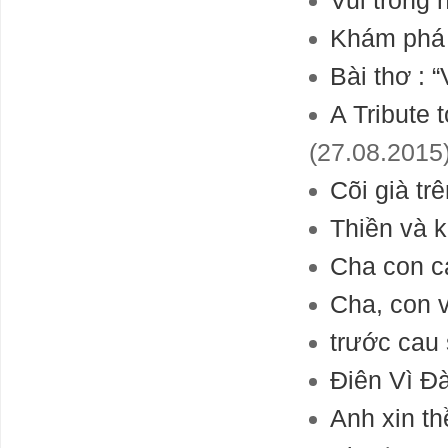
Vui trồng 
đủ sức khỏe để
tiếp nhận vốn
Khám phá
rẻ?
Công thức
Bài thơ : “
thảm họa ở
Libya
A Tribute 
(27.08.2015
Worlds first
Cõi già tr
factory for
humanoid
Thiền và 
robots
Cha con c
Thừa tiền
nhưng ngân
Cha, con 
hàng không thể
đơn thương
trước cau
độc mã
Điên Vì Đ
CÁC CHUYÊN
GIA DỰ ĐOÁN
NỀN KINH TẾ
Anh xin th
2024 - 2026