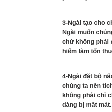
unrest ... war? We desperately need a Plan B
Chữa bệnh
thừa tiền của
Ngân Hàng quý
3-Ngài tạo cho c
1 2024
Ngài muốn chúng 
Bộ Tài chính:
Thị trường bất
chứ không phải 
động sản quý II
và quý III tiếp
hiểm làm tổn th
tục xu hướng
ảm đạm cả về
giá, nhu cầu và sức mua
Tầm ảnh
hưởng lớn của
4-Ngài đặt bộ nã
NĐT Nhật trên
thị trường tài
chúng ta nên tích
chính Việt Nam:
rót gần 6 tỷ
không phải chỉ c
USD làm cổ đông chiến lược 5 ngân hàng, 3
công ty tài chính, 2 kỳ lân fintech
dàng bị mất mát.
Quan hệ Nga -
Trung: 400 năm