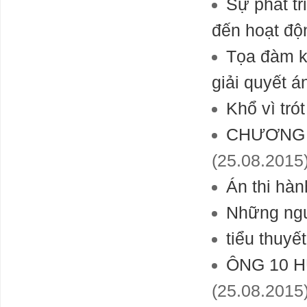
Sự phát t
đến hoạt độ
Tọa đàm k
giải quyết á
Khổ vì tró
CHƯƠNG 3
(25.08.2015
Án thi hành
Những ngư
tiểu thuyế
ÔNG 10 
(25.08.2015