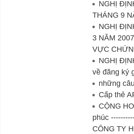
NGHỊ ĐỊN
THÁNG 9 N
NGHỊ ĐỊN
3 NĂM 200
VỰC CHỨN
NGHỊ ĐỊNH
về đăng ký 
những câu
Cấp thẻ A
CỘNG HOÀ
phúc ------
CÔNG TY HỢ