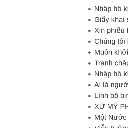
Nhập hộ k
Giấy khai 
Xin phiếu 
Chúng tôi 
Muốn khởi
Tranh chấ
Nhập hộ k
Ai là ngư
Lính bộ b
XỨ MỸ PH
Một Nước 