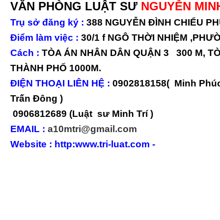
VĂN PHÒNG LUẬT SƯ
NGUYỄN MINH
Trụ sở đăng ký :
388 NGUYỄN ĐÌNH CHIỂU P
Điểm làm việc :
30/1 f NGÔ THỜI NHIỆM ,PHƯ
Cách :
TÒA ÁN NHÂN DÂN QUẬN 3 300 M, T
THÀNH PHỐ 1000M.
ĐIỆN THOẠI LIÊN HỆ :
0902818158( Minh Phúc
Trấn Đông )
0906812689 (Luật sư Minh Trí )
EMAIL :
a10mtri@gmail.com
Website : http:
www.tri-luat.com
-