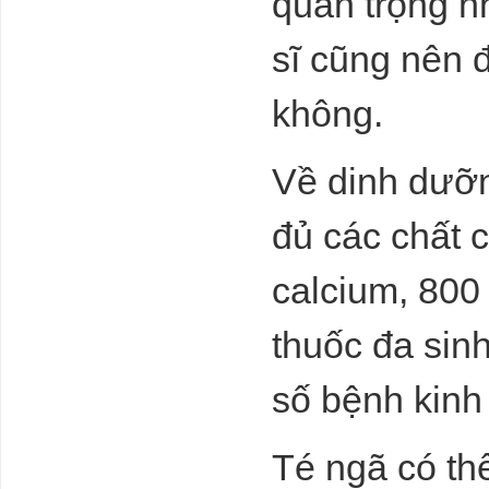
quan trọng n
sĩ cũng nên 
không.
Về dinh dưỡn
đủ các chất c
calcium, 800
thuốc đa sinh
số bệnh kinh 
Té ngã có t