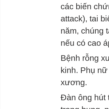
các biến chứ
attack), tai 
năm, chúng t
nếu có cao á
Bệnh rỗng x
kinh. Phụ nữ 
xương.
Đàn ông hút 