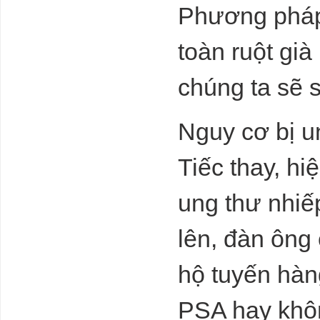
Phương pháp t
Hàng hoá Việt
Nam sẽ ảnh
hưởng thế nào
toàn ruột gi
khi EU áp dụng
CBAM từ
1/10/2023?
chúng ta sẽ so
tạm dừng
nghiên cứu về
các mô hình AI
Nguy cơ bị u
lớn hơn GPT-4
Should AI be
stopped?
Tiếc thay, h
Experts call for
Khó phát triển
ung thư nhiếp
điện khí LNG
để giảm phát
thải carbon
lên, đàn ông
Thị trường bất
hộ tuyến hàn
động sản chưa
đủ sức khỏe để
tiếp nhận vốn
PSA hay khô
rẻ?