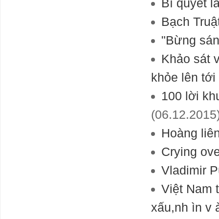
Bí quyết l
Bạch Truật
"Bừng sán
Khảo sát 
khỏe lên tớ
100 lời kh
(06.12.2015
Hoàng liê
Crying ove
Vladimir P
Việt Nam 
xấu,nh ìn v 