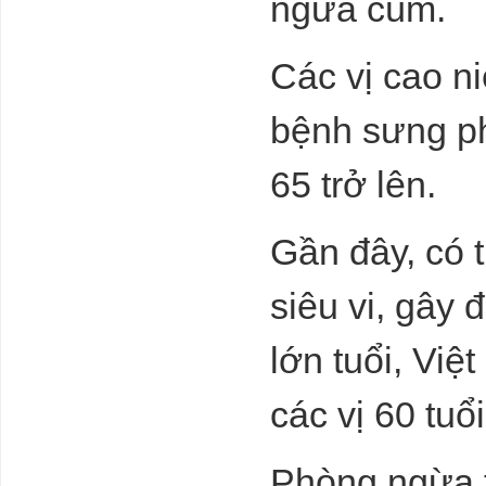
ngừa cúm.
hiện nay
Dự báo tình
hình không khí
Các vị cao ni
lạnh và rét
đậm, rét hại
mùa Đông
bệnh sưng ph
2023-2024
9 tấm ảnh cho
65 trở lên.
thấy nước Mỹ
có quyền lực
không gian ghê
gớm như thế
Gần đây, có 
nào
Bối cảnh khí
siêu vi, gây 
hậu căng thẳng
, Vi rút , Xã hội
căng kéo ...
lớn tuổi, Việ
Chiến tranh
khắp nơi
.Chúng ta phải làm nhiều hơn nữa để bảo vệ
các vị 60 tuổ
chính mìnhClimate extremes, viruses, social
unrest ... war? We desperately need a Plan B
Chữa bệnh
Phòng ngừa 
thừa tiền của