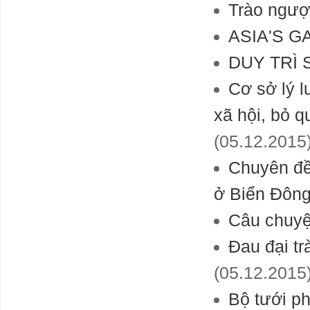
Trào ngượ
ASIA'S 
DUY TRÌ 
Cơ sở lý l
xã hội, bỏ 
(05.12.2015
Chuyên đề
ở Biển Đôn
Câu chuyệ
Đau đại tr
(05.12.2015
Bộ tưới p