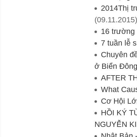
2014Thị tr
(09.11.2015
16 trường 
7 tuần lễ 
Chuyên đề
ở Biển Đôn
AFTER T
What Caus
Cơ Hội Lớ
HỒI KÝ T
NGUYỄN K
Nhật Bản 