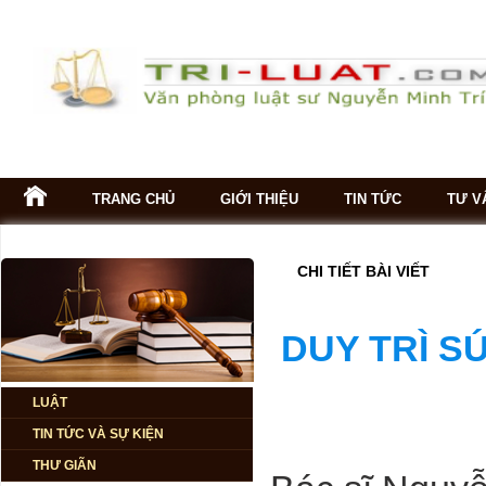
TRANG CHỦ
GIỚI THIỆU
TIN TỨC
TƯ V
CÁC CHUYÊN
GIA DỰ ĐOÁN
CHI TIẾT BÀI VIẾT
NỀN KINH TẾ
2024 - 2026
DUY TRÌ S
Tiêu điều mặt
bằng cho thuê
tại TP. HCM
LUẬT
TIN TỨC VÀ SỰ KIỆN
Vài nét Dự báo
THƯ GIÃN
thời đại phục