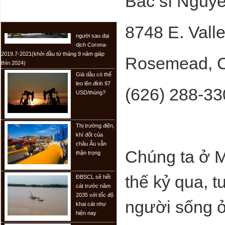
Bác sĩ Nguy
hưng và khai
TIN TỨC
sáng của loài
người sau đại
8748 E. Valle
dịch Corona-
2019.7-2021(khởi đầu từ tháng 9 năm giáp
thìn 2024)
Rosemead, 
Giá dầu có thể
leo lên đỉnh 97
USD/thùng?
(626) 288-33
Thị trường điện,
khí đốt của
châu Âu vẫn
thận trọng
Chúng ta ở M
ĐBSCL sẽ hết
cát trước năm
thế kỷ qua, t
2035 với tốc độ
khai cát như
hiện nay
người sống ở
Dự báo tình
hình không khí