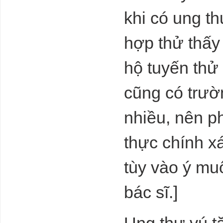
Công thức
khi có ung t
thảm họa ở
Libya
hợp thử thấy
Worlds first
hộ tuyến thử 
factory for
humanoid
robots
cũng có trườ
Thừa tiền
nhiều, nên p
nhưng ngân
hàng không thể
đơn thương
thực chính x
độc mã
tùy vào ý muố
bác sĩ.]