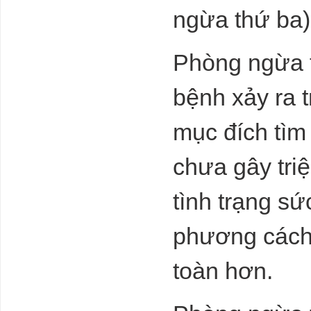
ngừa thứ ba)
Bộ Tài chính:
Thị trường bất
động sản quý II
Phòng ngừa 
và quý III tiếp
tục xu hướng
ảm đạm cả về
bệnh xảy ra 
giá, nhu cầu và sức mua
Tầm ảnh
hưởng lớn của
mục đích tìm
NĐT Nhật trên
thị trường tài
chưa gây tri
chính Việt Nam:
rót gần 6 tỷ
USD làm cổ đông chiến lược 5 ngân hàng, 3
tình trạng sứ
công ty tài chính, 2 kỳ lân fintech
Quan hệ Nga -
Trung: 400 năm
phương cách
không yên tĩnh
toàn hơn.
Hàng hoá Việt
Nam sẽ ảnh
hưởng thế nào