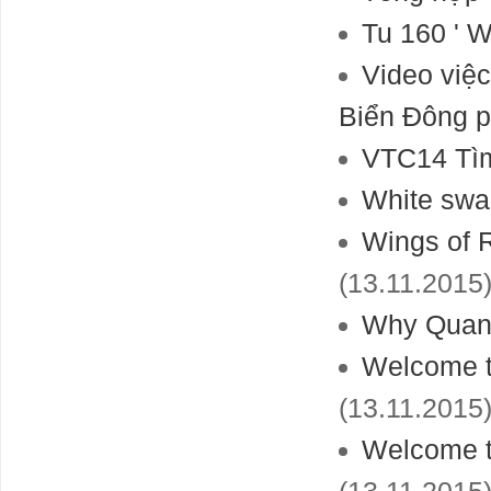
Tu 160 ' W
Video việ
Biển Đông 
VTC14 Tìm
White swa
Wings of R
(13.11.2015
Why Quant
Welcome t
(13.11.2015
Welcome t