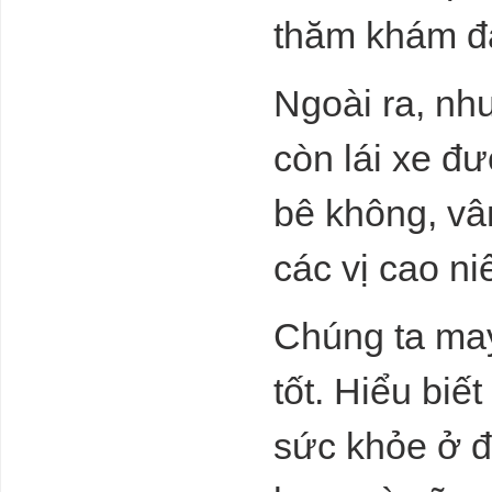
thăm khám đ
Ngoài ra, nh
còn lái xe đư
bê không, vâ
các vị cao ni
Chúng ta may
tốt. Hiểu bi
sức khỏe ở đ