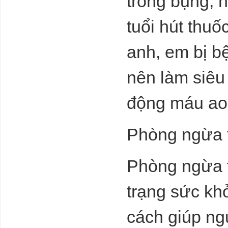
trong bụng, 
tuổi hút thuố
anh, em bị b
nên làm siêu
động máu aor
Phòng ngừa 
Phòng ngừa t
trạng sức kh
cách giúp ng