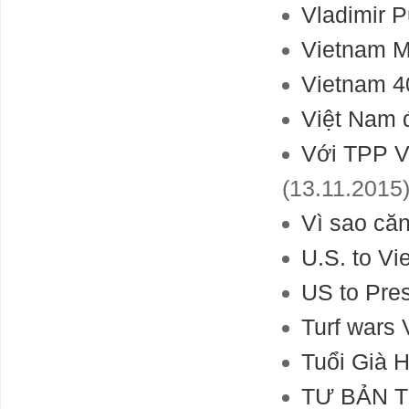
Vladimir P
Vietnam M
Vietnam 4
Việt Nam 
Với TPP V
(13.11.2015
Vì sao căn
U.S. to Vi
US to Pre
Turf wars 
Tuổi Già H
TƯ BẢN T