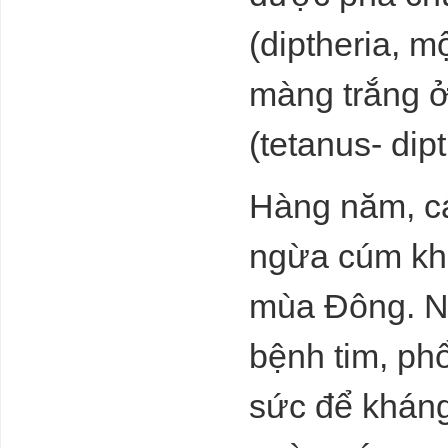
Vài nét Dự báo
(diptheria, 
thời đại phục
hưng và khai
sáng của loài
màng trắng ở
người sau đại
dịch Corona-
(tetanus- dipt
2019.7-2021(khởi đầu từ tháng 9 năm giáp
thìn 2024)
Giá dầu có thể
leo lên đỉnh 97
Hàng năm, các
USD/thùng?
ngừa cúm kho
Thị trường điện,
khí đốt của
mùa Đông. N
châu Âu vẫn
thận trọng
bệnh tim, ph
ĐBSCL sẽ hết
sức để kháng
cát trước năm
2035 với tốc độ
khai cát như