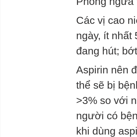
Phòng ngừa t
khi EU áp dụng
CBAM từ
1/10/2023?
Các vị cao ni
tạm dừng
nghiên cứu về
ngày, ít nhất
các mô hình AI
lớn hơn GPT-4
Should AI be
đang hút; bớ
stopped?
Experts call for
Khó phát triển
Aspirin nên 
điện khí LNG
để giảm phát
thải carbon
thể sẽ bị bệ
Thị trường bất
>3% so với 
động sản chưa
đủ sức khỏe để
tiếp nhận vốn
người có bện
rẻ?
Công thức
khi dùng asp
thảm họa ở
Libya