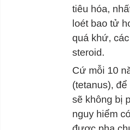
tiêu hóa, nhấ
Worlds first
loét bao tử 
factory for
humanoid
quá khứ, các
robots
Thừa tiền
steroid.
nhưng ngân
hàng không thể
đơn thương
Cứ mỗi 10 n
độc mã
CÁC CHUYÊN
(tetanus), để
GIA DỰ ĐOÁN
NỀN KINH TẾ
2024 - 2026
sẽ không bị 
Tiêu điều mặt
nguy hiểm có
bằng cho thuê
tại TP. HCM
được pha ch