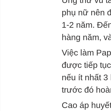
Ung thư vú tă
phụ nữ nên đ
1-2 năm. Đến 
hàng năm, và
Việc làm Pap
được tiếp tụ
nếu ít nhất 
trước đó hoà
Cao áp huyết