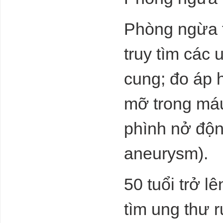
Ngân Hàng quý
1 2024
Phòng ngừa t
Bộ Tài chính:
truy tìm các 
Thị trường bất
động sản quý II
và quý III tiếp
cung; đo áp 
tục xu hướng
ảm đạm cả về
giá, nhu cầu và sức mua
mỡ trong máu
Tầm ảnh
hưởng lớn của
NĐT Nhật trên
phình nở độn
thị trường tài
chính Việt Nam:
aneurysm).
rót gần 6 tỷ
USD làm cổ đông chiến lược 5 ngân hàng, 3
công ty tài chính, 2 kỳ lân fintech
50 tuổi trở l
Quan hệ Nga -
Trung: 400 năm
không yên tĩnh
tìm ung thư r